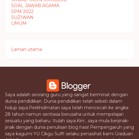
SOAL JAWAB AGAMA
SPM 2022
SUZIWAN
UMUM
Laman utama
Saya adalah seorang guru yang sangat berminat dengan
dunia pendidikan .Dunia pendidikan telah sebati dalam
hidup saya.Perkhidmatan saya telah mencecah ke angka
28 tahun namun sentiasa berusaha untuk mempelajari
sesuatu yang baharu. Itulah saya.Kini , saya mula berjinak-
jinak dengan dunia penulisan blog hasil Pempengaruh yang
saya kagumi YU Cikgu Suffi selaku penasihat kami Graduan