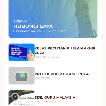
SUZIWAN
HUBUNGI SAYA
Ustazahsuziwan
-
December 30, 2022
KELAS PECUTAN P. ISLAM AKHIR
2022
February 21, 2023
PROJEK PBD P.ISLAM TING 4
May 21, 2023
SIJIL GURU MALAYSIA
March 06, 2023