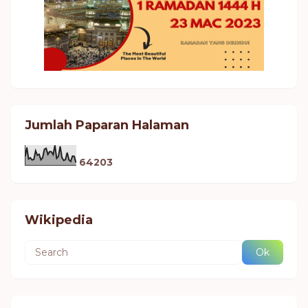
Jumlah Paparan Halaman
6
4
2
0
3
Wikipedia