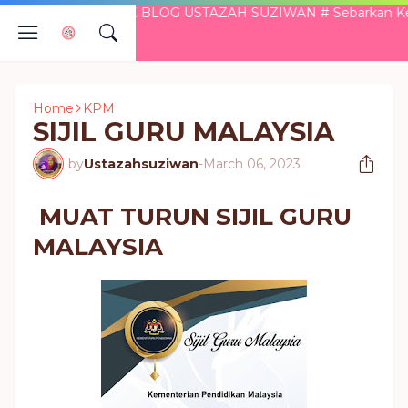
ATANG KE BLOG USTAZAH SUZIWAN # Sebarkan Kebaikan ... 
Home
KPM
SIJIL GURU MALAYSIA
by
Ustazahsuziwan
-
March 06, 2023
MUAT TURUN SIJIL GURU
MALAYSIA