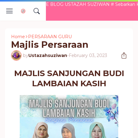
ATANG KE BLOG USTAZAH SUZIWAN # Sebarkan Kebaikan ...
Home
PERSARAAN GURU
Majlis Persaraan
by
Ustazahsuziwan
-
February 03, 2023
MAJLIS SANJUNGAN BUDI
LAMBAIAN KASIH