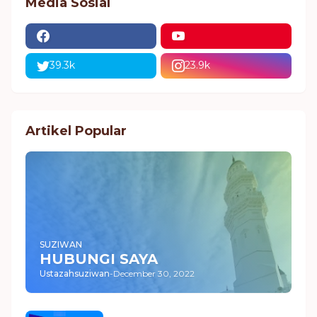
Media Sosial
39.3k
23.9k
Artikel Popular
SUZIWAN
HUBUNGI SAYA
Ustazahsuziwan
-
December 30, 2022