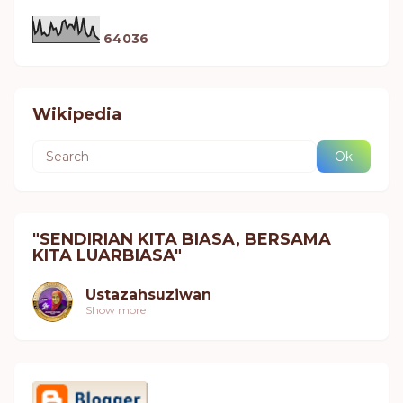
6
4
0
3
6
Wikipedia
"SENDIRIAN KITA BIASA, BERSAMA
KITA LUARBIASA"
Ustazahsuziwan
Show more