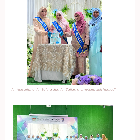
Pn Norsuriana, Pn Salina dan Pn Zailan memotong kek harijadi