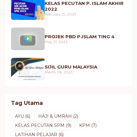
KELAS PECUTAN P. ISLAM AKHIR
2022
February 21, 2023
PROJEK PBD P.ISLAM TING 4
May 21, 2023
SIJIL GURU MALAYSIA
March 06, 2023
Tag Utama
AYU
(6)
HAJI & UMRAH
(2)
KELAS PECUTAN SPM
(9)
KPM
(7)
LATIHAN PELAJAR
(6)