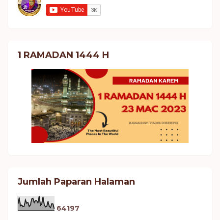
1 RAMADAN 1444 H
Jumlah Paparan Halaman
6
4
1
9
7