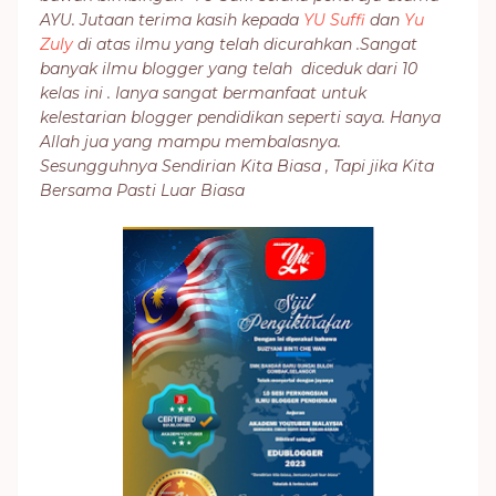
AYU. Jutaan terima kasih kepada
YU Suffi
dan
Yu
Zuly
di atas ilmu yang telah dicurahkan .Sangat
banyak ilmu blogger yang telah diceduk dari 10
kelas ini . Ianya sangat bermanfaat untuk
kelestarian blogger pendidikan seperti saya. Hanya
Allah jua yang mampu membalasnya.
Sesungguhnya Sendirian Kita Biasa , Tapi jika Kita
Bersama Pasti Luar Biasa