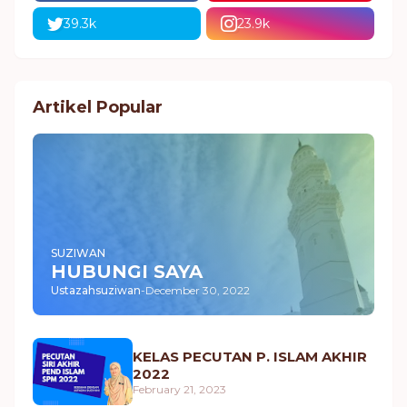
39.3k
23.9k
Artikel Popular
SUZIWAN
HUBUNGI SAYA
Ustazahsuziwan
-
December 30, 2022
KELAS PECUTAN P. ISLAM AKHIR
2022
February 21, 2023