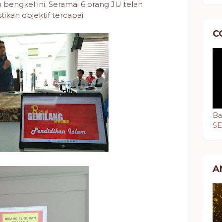
ngkel ini. Seramai 6 orang JU telah
kan objektif tercapai.
C
Ba
S
A