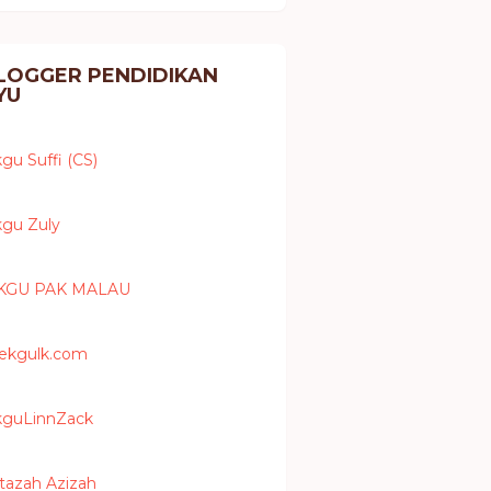
LOGGER PENDIDIKAN
YU
kgu Suffi (CS)
kgu Zuly
KGU PAK MALAU
ekgulk.com
kguLinnZack
tazah Azizah