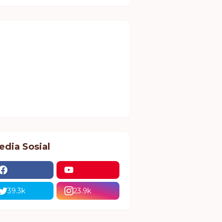
edia Sosial
39.3k
23.9k