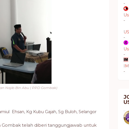
-
Us
-
US
-
Us
-
I
-
an Najib Bin Abu ( PPD Gombak)
J
U
miul Ehsan, Kg Kubu Gajah, Sg Buloh, Selangor
h Gombak telah diberi tanggungjawab untuk