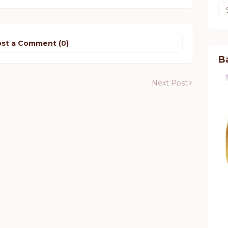
st a Comment (0)
B
Next Post