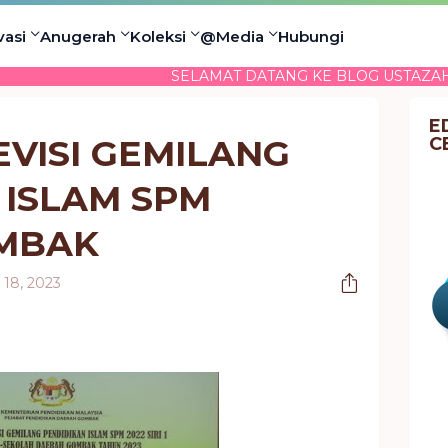
vasi
Anugerah
Koleksi
@Media
Hubungi
SELAMAT DATANG KE BLOG USTAZAH SUZIWAN 
E
VISI GEMILANG
C
 ISLAM SPM
MBAK
 18, 2023