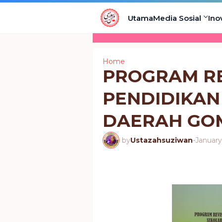
Utama
Media Sosial
Ino
Home
PROGRAM RE
PENDIDIKAN
DAERAH GO
by
Ustazahsuziwan
-
January