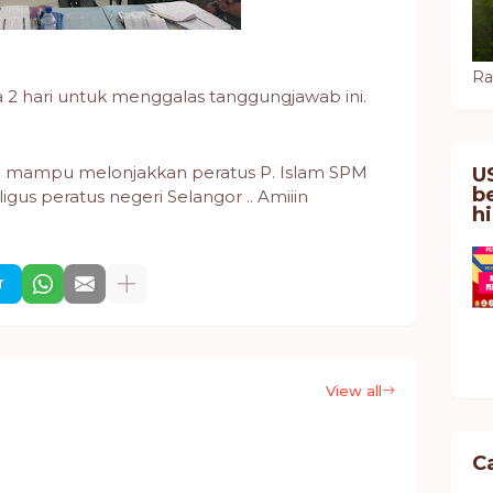
Ra
 2 hari untuk menggalas tanggungjawab ini.
ni mampu melonjakkan peratus P. Islam SPM
U
be
gus peratus negeri Selangor .. Amiiin
h
r
View all
Ca