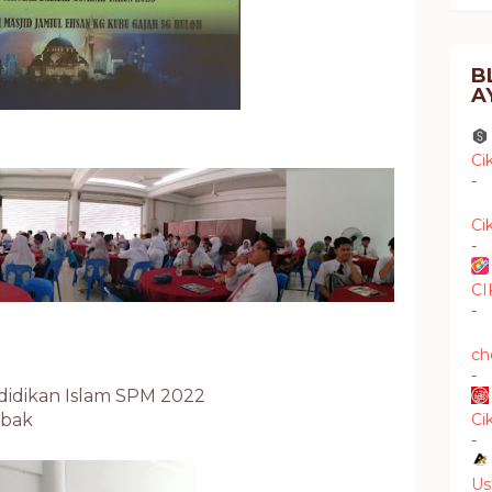
B
A
Ci
-
Ci
-
CI
-
ch
-
didikan Islam SPM 2022
mbak
Ci
-
Us